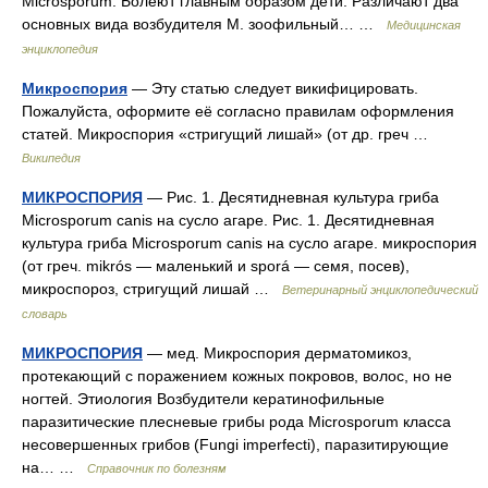
Microsporum. Болеют главным образом дети. Различают два
основных вида возбудителя М. зоофильный… …
Медицинская
энциклопедия
Микроспория
— Эту статью следует викифицировать.
Пожалуйста, оформите её согласно правилам оформления
статей. Микроспория «стригущий лишай» (от др. греч …
Википедия
МИКРОСПОРИЯ
— Рис. 1. Десятидневная культура гриба
Microsporum canis на сусло агаре. Рис. 1. Десятидневная
культура гриба Microsporum canis на сусло агаре. микроспория
(от греч. mikrós — маленький и sporá — семя, посев),
микроспороз, стригущий лишай …
Ветеринарный энциклопедический
словарь
МИКРОСПОРИЯ
— мед. Микроспория дерматомикоз,
протекающий с поражением кожных покровов, волос, но не
ногтей. Этиология Возбудители кератинофильные
паразитические плесневые грибы рода Microsporum класса
несовершенных грибов (Fungi imperfecti), паразитирующие
на… …
Справочник по болезням