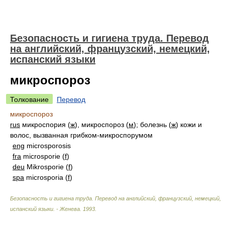
Безопасность и гигиена труда. Перевод
на английский, французский, немецкий,
испанский языки
микроспороз
Толкование
Перевод
микроспороз
rus
микроспория (
ж
), микроспороз (
м
); болезнь (
ж
) кожи и
волос, вызванная грибком-микроспорумом
eng
microsporosis
fra
microsporie (
f
)
deu
Mikrosporie (
f
)
spa
microsporia (
f
)
Безопасность и гигиена труда. Перевод на английский, французский, немецкий,
испанский языки. - Женева
.
1993
.