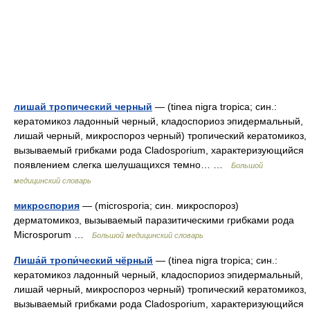
лишай тропический черный
— (tinea nigra tropica; син.:
кератомикоз ладонный черный, кладоспориоз эпидермальный,
лишай черный, микроспороз черный) тропический кератомикоз,
вызываемый грибками рода Cladosporium, характеризующийся
появлением слегка шелушащихся темно… …
Большой
медицинский словарь
микроспория
— (microsporia; син. микроспороз)
дерматомикоз, вызываемый паразитическими грибками рода
Microsporum …
Большой медицинский словарь
Лиша́й тропи́ческий чёрный
— (tinea nigra tropica; син.:
кератомикоз ладонный черный, кладоспориоз эпидермальный,
лишай черный, микроспороз черный) тропический кератомикоз,
вызываемый грибками рода Cladosporium, характеризующийся